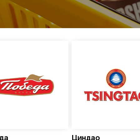
да
Циндао