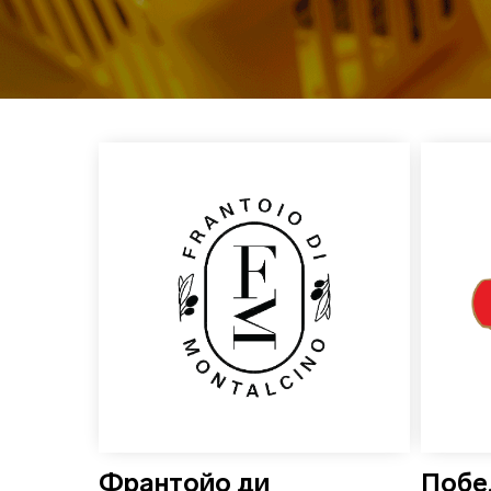
Франтойо ди
Побе